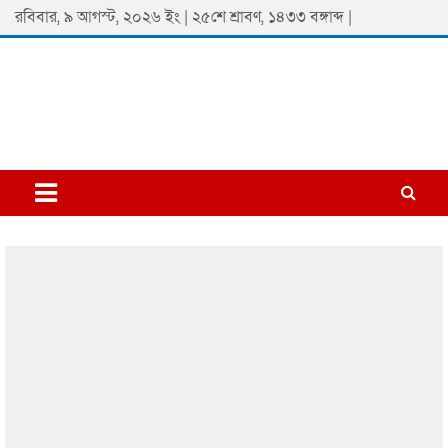
Skip
রবিবার, ৯ আগস্ট, ২০২৬ ইং | ২৫শে শ্রাবণ, ১৪৩৩ বঙ্গাব্দ |
to
content
Padmaprobaha
Online Newspaper Portal