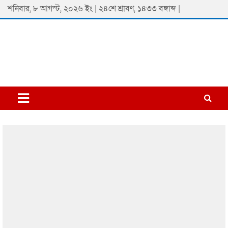
Skip
শনিবার, ৮ আগস্ট, ২০২৬ ইং | ২৪শে শ্রাবণ, ১৪৩৩ বঙ্গাব্দ |
to
content
Padmaprobaha
Online Newspaper Portal