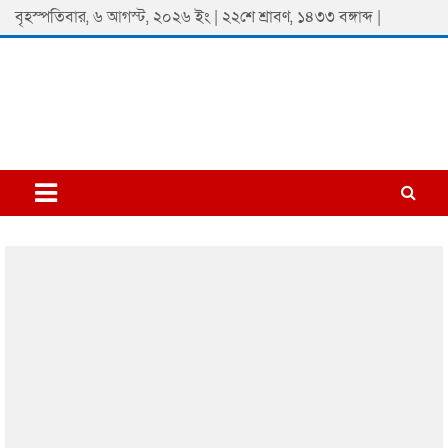
Skip
বৃহস্পতিবার, ৬ আগস্ট, ২০২৬ ইং | ২২শে শ্রাবণ, ১৪৩৩ বঙ্গাব্দ |
to
content
Padmaprobaha
Online Newspaper Portal