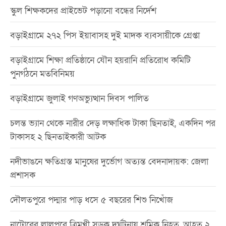
স্কুল শিক্ষকদের প্রাইভেট পড়ানো বন্ধের নির্দেশ
বড়াইগ্রামে ২৭২ পিস ইয়াবাসহ দুই মাদক ব্যবসায়ীকে গ্রেপ্তা
বড়াইগ্রামে শিক্ষা প্রতিষ্ঠানে যৌন হয়রানি প্রতিরোধ কমিটি
পুনর্গঠনে মতবিনিময়
বড়াইগ্রামে জুলাই গণঅভ্যুত্থান দিবস পালিত
চলন্ত ভ্যান থেকে নারীর দেড় লক্ষাধিক টাকা ছিনতাই, একদিন পর
টাকাসহ ২ ছিনতাইকারী আটক
নদীভাঙনে ক্ষতিগ্রস্ত মানুষের দুর্ভোগ অত্যন্ত বেদনাদায়ক: জেলা
প্রশাসক
দৌলতপুরে পদ্মার পাড় ধসে ৫ বছরের শিশু নিখোঁজ
নাটোরের লালপুরে ত্রিমুখী সড়ক দুর্ঘটনায় শ্রমিক নিহত, আহত ২