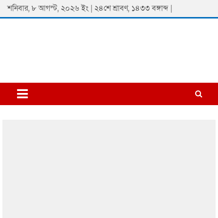
Skip
শনিবার, ৮ আগস্ট, ২০২৬ ইং | ২৪শে শ্রাবণ, ১৪৩৩ বঙ্গাব্দ |
to
content
Padmaprobaha
Online Newspaper Portal