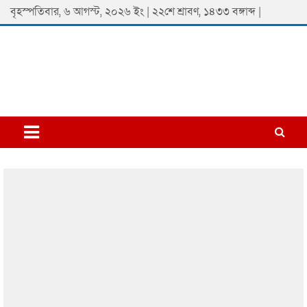
Skip
বৃহস্পতিবার, ৬ আগস্ট, ২০২৬ ইং | ২২শে শ্রাবণ, ১৪৩৩ বঙ্গাব্দ |
to
content
Padmaprobaha
Online Newspaper Portal