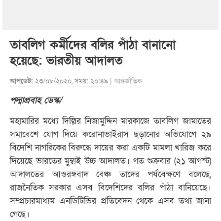
তাবলিগ কর্মীদের বলির পাঁঠা বানানো
হয়েছে: ভারতীয় আদালত
আপডেট:
২৩/০৮/২০২০, সময়: ২০:৪৯ |
আন্তর্জাতিক
পদ্মাপ্রবাহ ডেস্ক/
মহামারির মধ্যে দিল্লির নিজামুদ্দিন মারকাজে তাবলিগ জামাতের
সমাবেশে যোগ দিয়ে করোনাভাইরাস ছড়ানোর অভিযোগে ২৯
বিদেশি নাগরিকের বিরুদ্ধে দায়ের করা একটি মামলা খারিজ করে
দিয়েছে ভারতের মুম্বাই উচ্চ আদালত। গত শুক্রবার (২১ আগস্ট)
আদালতের আওরঙ্গবাদ বেঞ্চ তাদের পর্যবেক্ষণে বলেছে,
রাজনৈতিক সরকার এসব বিদেশিদের বলির পাঁঠা বানিয়েছে।
সম্প্রচারমাধ্যম এনডিটিভির প্রতিবেদন থেকে এসব তথ্য জানা
গেছে।