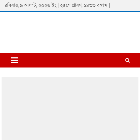
Skip
রবিবার, ৯ আগস্ট, ২০২৬ ইং | ২৫শে শ্রাবণ, ১৪৩৩ বঙ্গাব্দ |
to
content
Padmaprobaha
Online Newspaper Portal