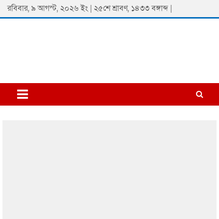
Skip
রবিবার, ৯ আগস্ট, ২০২৬ ইং | ২৫শে শ্রাবণ, ১৪৩৩ বঙ্গাব্দ |
to
content
Padmaprobaha
Online Newspaper Portal