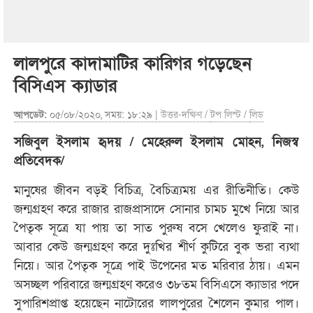
লালপুরে কাদামাটির কারিগর গড়েছেন
বিসিএস ক্যাডার
আপডেট:
০৫/০৮/২০২০, সময়: ১৮:২৯ |
উত্তর-দক্ষিণ
/
টপ লিস্ট
/
লিড
সজিবুল ইসলাম হৃদয় / মেহেরুল ইসলাম মোহন, নিজস্ব
প্রতিবেদক/
মানুষের জীবন বড়ই বিচিত্র, বৈচিত্র‍্যময় এর রীতিনীতি। কেউ
জন্মগ্রহণ করে রাজার রাজপ্রাসাদে সোনার চামচ মুখে নিয়ে আর
পৈতৃক সূত্রে যা পায় তা সাত পুরুষ বসে খেলেও ফুরাই না।
আবার কেউ জন্মগ্রহণ করে দুঃখির শীর্ণ কুটিরে বুক ভরা ব্যথা
নিয়ে। আর পৈতৃক সূত্রে পাই উপেনের মত মরিবার ঠায়। এমন
অসচ্ছল পরিবারে জন্মগ্রহণ করেও ৩৮তম বিসিএসে ক্যাডার পদে
সুপারিশপ্রাপ্ত হয়েছেন নাটোরের লালপুরের শৈলেন কুমার পাল।