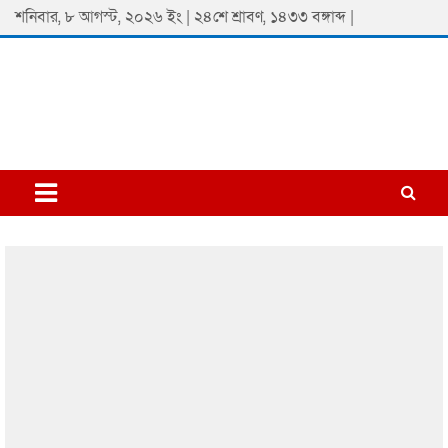
Skip
শনিবার, ৮ আগস্ট, ২০২৬ ইং | ২৪শে শ্রাবণ, ১৪৩৩ বঙ্গাব্দ |
to
content
Padmaprobaha
Online Newspaper Portal