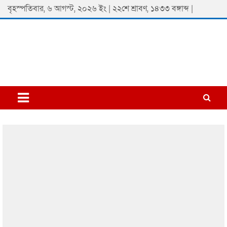
Skip
বৃহস্পতিবার, ৬ আগস্ট, ২০২৬ ইং | ২২শে শ্রাবণ, ১৪৩৩ বঙ্গাব্দ |
to
content
Padmaprobaha
Online Newspaper Portal