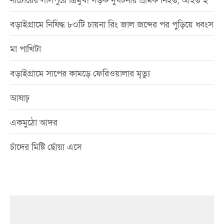
নাটোরের লালপুরে ত্রিমুখী সড়ক দুর্ঘটনায় শ্রমিক নিহত, আহত ২
বড়াইগ্রামে নিষিদ্ধ ৮০টি চায়না রিং জাল জব্দের পর পুড়িয়ে ধ্বংস
মা পাখিটা
বড়াইগ্রামে সাপের কামড়ে ফেরিওয়ালার মৃত্যু
আষাঢ়
একমুঠো আদর
চাঁদের মিষ্টি ছোঁয়া এসে