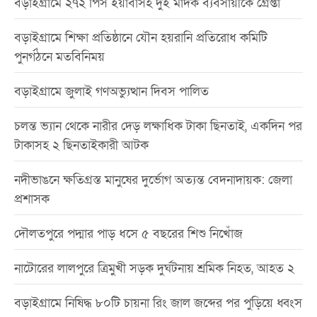
বড়াইগ্রামে ২৭২ পিস ইয়াবাসহ দুই মাদক ব্যবসায়ীকে গ্রেপ্তা
বড়াইগ্রামে শিক্ষা প্রতিষ্ঠানে যৌন হয়রানি প্রতিরোধ কমিটি
পুনর্গঠনে মতবিনিময়
বড়াইগ্রামে জুলাই গণঅভ্যুত্থান দিবস পালিত
চলন্ত ভ্যান থেকে নারীর দেড় লক্ষাধিক টাকা ছিনতাই, একদিন পর
টাকাসহ ২ ছিনতাইকারী আটক
নদীভাঙনে ক্ষতিগ্রস্ত মানুষের দুর্ভোগ অত্যন্ত বেদনাদায়ক: জেলা
প্রশাসক
দৌলতপুরে পদ্মার পাড় ধসে ৫ বছরের শিশু নিখোঁজ
নাটোরের লালপুরে ত্রিমুখী সড়ক দুর্ঘটনায় শ্রমিক নিহত, আহত ২
বড়াইগ্রামে নিষিদ্ধ ৮০টি চায়না রিং জাল জব্দের পর পুড়িয়ে ধ্বংস