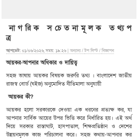
না গ রি ক স চে ত না মূ ল ক ত থ্য প
ত্র
আপডেট:
০১/০৬/২০২৬, সময়: ১৯:২৬ |
অন্যান্য
/
টপ লিস্ট
/
বিজ্ঞাপন
আয়কর-আপনার অধিকার ও দায়িত্ব
সহজ ভাষায় আয়কর বিষয়ক জরুরি তথ্য । বাংলাদেশ জাতীয়
রাজস্ব বোর্ড (ঘইজ) অনুমোদিত নীতিমালা অনুযায়ী
আয়কর কী?
আয়কর হলো সরকারকে দেওয়া এক ধরনের প্রত্যক্ষ কর, যা
আপনার সার্বিক আয়ের উপর ভিত্তি করে নির্ধারিত হয়। এই অর্থ
দিয়ে সরকার রাস্তাঘাট, হাসপাতাল, শিক্ষপ্রতিষ্ঠান ও দেশের
উন্নয়নমূলক কাজ পরিচালনা করে। সহজ কথায়-আপনার কর