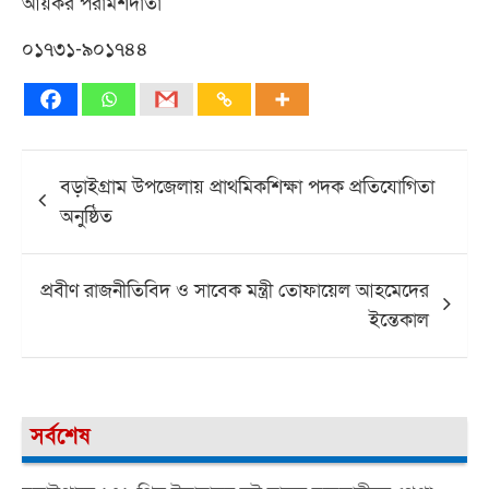
আয়কর পরামর্শদাতা
০১৭৩১-৯০১৭৪৪
Post
বড়াইগ্রাম উপজেলায় প্রাথমিকশিক্ষা পদক প্রতিযোগিতা
navigation
অনুষ্ঠিত
প্রবীণ রাজনীতিবিদ ও সাবেক মন্ত্রী তোফায়েল আহমেদের
ইন্তেকাল
সর্বশেষ