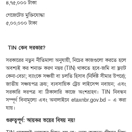
৪,৭৫,০০০ টাকা
গেজেটেড মুক্তিযোদ্ধা
৫,০০,০০০ টাকা
TIN কেন দরকার?
সরকারের নতুন নীতিমালা অনুযায়ী, নিচের কাজগুলো করতে হলে
অবশ্যই কর শনাক্ত করণ নম্বর (TIN) থাকতে হবে-জমি বা ফ্ল্যাট
কেনা-বেচা; ব্যাংকে সঞ্চয়ী বা চলতি হিসাব (নির্দিষ্ট সীমার উপরে);
জাতীয় সঞ্চয়পত্র ক্রয়; ব্যবসায়িক ট্রেড লাইসেন্স নবায়ন; এবং
সরকারি দরপত্র বা ঠিকাদারি কাজে অংশগ্রহণ। TIN নিবন্ধন
সম্পূর্ণ বিনামূল্যে এবং অনালাইনে etaxnbr.gov.bd – এ করা
যায়।
গুরুত্বপূর্ণ: আয়কর ভয়ের বিষয় নয়!