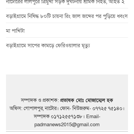
নাটোরের লালপুরে ত্রিমুখী সড়ক দুর্ঘটনায় শ্রমিক নিহত, আহত ২
বড়াইগ্রামে নিষিদ্ধ ৮০টি চায়না রিং জাল জব্দের পর পুড়িয়ে ধ্বংস
মা পাখিটা
বড়াইগ্রামে সাপের কামড়ে ফেরিওয়ালার মৃত্যু
সম্পাদক ও প্রকাশক:
প্রভাষক মোঃ মোজাম্মেল হক
অফিস: গোপালপুর, নাটোর। ফোন- নিউজরুম- ০৭৭২৫ ৭৫১৪০।
সম্পাদক ০১৭১২৫৫৭১৩৮। Email-
padmanews2015@gmail.com