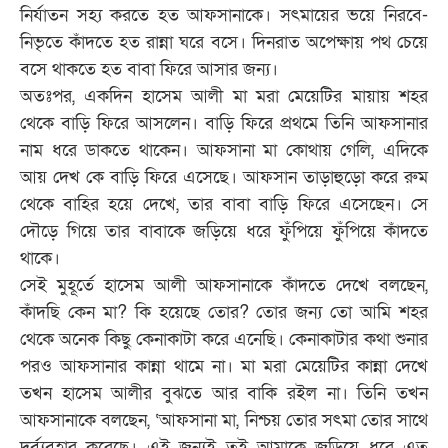
নির্যাতন সহ্য করতে হত আফসানাকে। সৎমায়ের ভয়ে নিরবে-
নিভৃতে কাঁদতে হত রান্না ঘরে বসে। দিনরাত অপেক্ষায় পথ চেয়ে
বসে থাকতে হত বাবা ফিরে আসার জন্য।
অতঃপর, একদিন হাসেম আলী মা মরা মেয়েটির মায়ায় শহর
থেকে বাড়ি ফিরে আসলেন। বাড়ি ফিরে প্রথমে তিনি আফসানার
নাম ধরে ডাকতে থাকেন। আফসানা মা কোথায় গেলি, এদিকে
আয় দেখ কে বাড়ি ফিরে এসেছে। আফসান তাড়াহুড়ো করে রুম
থেকে বাহির হয়ে দেখে, তার বাবা বাড়ি ফিরে এসেছেন। সে
দৌড়ে গিয়ে তার বাবাকে জড়িয়ে ধরে ফুঁপিয়ে ফুঁপিয়ে কাঁদতে
থাকে।
সেই মুহূর্তে হাসেম আলী আফসানাকে কাঁদতে দেখে বলছেন,
কাঁদছি কেন মা? কি হয়েছে তোর? তোর জন্য তো আমি শহর
থেকে অনেক কিছু কেনাকাটা করে এনেছি। কেনাকাটার কথা শুনার
পরও আফসানার কান্না থামে না। মা মরা মেয়েটির কান্না দেখে
তখন হাসেম আলীর বুঝতে আর বাকি রইল না। তিনি তখন
আফসানাকে বলছেন, ‘আফসানা মা, নিশ্চয় তোর সৎমা তোর সাথে
দুর্ব্যবহার করেছে। এই জন্যই তুই আমাকে জড়িয়ে ধরে এত