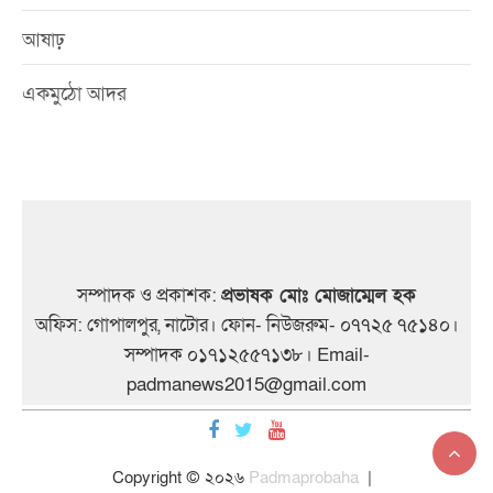
আষাঢ়
একমুঠো আদর
সম্পাদক ও প্রকাশক:
প্রভাষক মোঃ মোজাম্মেল হক
অফিস: গোপালপুর, নাটোর। ফোন- নিউজরুম- ০৭৭২৫ ৭৫১৪০।
সম্পাদক ০১৭১২৫৫৭১৩৮। Email-
padmanews2015@gmail.com
Copyright © ২০২৬
Padmaprobaha