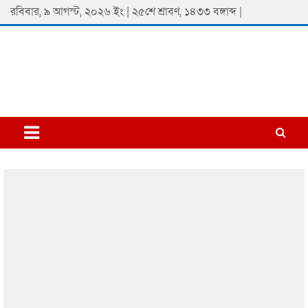
Skip
রবিবার, ৯ আগস্ট, ২০২৬ ইং | ২৫শে শ্রাবণ, ১৪৩৩ বঙ্গাব্দ |
to
content
Padmaprobaha
Online Newspaper Portal