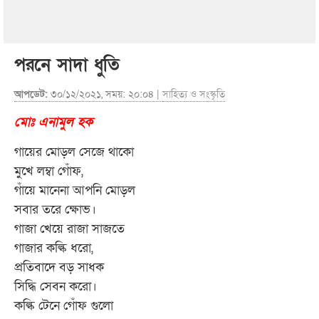
পরনে সাদা ধুতি
আপডেট:
৩০/১২/২০২১, সময়: ২০:০৪ |
সাহিত্য ও সংস্কৃতি
মোঃ এনামুল হক
গায়ের মোড়ল সেজে থাকো
মুখে লম্বা গোঁফ,
গাঁয়ে মানেনা আপনি মোড়ল
সবার তরে ক্ষোভ।
গাজা খেয়ে রাজা সাজতে
গাজার কল্কি ধরো,
প্রতিবাদে বড় সাধক
সিদ্ধি সেবন করো।
কল্কি টেনে গোঁফ গুলো