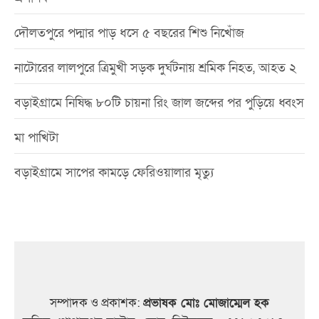
দৌলতপুরে পদ্মার পাড় ধসে ৫ বছরের শিশু নিখোঁজ
নাটোরের লালপুরে ত্রিমুখী সড়ক দুর্ঘটনায় শ্রমিক নিহত, আহত ২
বড়াইগ্রামে নিষিদ্ধ ৮০টি চায়না রিং জাল জব্দের পর পুড়িয়ে ধ্বংস
মা পাখিটা
বড়াইগ্রামে সাপের কামড়ে ফেরিওয়ালার মৃত্যু
সম্পাদক ও প্রকাশক:
প্রভাষক মোঃ মোজাম্মেল হক