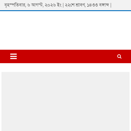
Skip
বৃহস্পতিবার, ৬ আগস্ট, ২০২৬ ইং | ২২শে শ্রাবণ, ১৪৩৩ বঙ্গাব্দ |
to
content
Padmaprobaha
Online Newspaper Portal