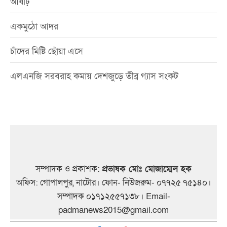
আষাঢ়
একমুঠো আদর
চাঁদের মিষ্টি ছোঁয়া এসে
এলএনজি সরবরাহ কমায় দেশজুড়ে তীব্র গ্যাস সংকট
সম্পাদক ও প্রকাশক:
প্রভাষক মোঃ মোজাম্মেল হক
অফিস: গোপালপুর, নাটোর। ফোন- নিউজরুম- ০৭৭২৫ ৭৫১৪০।
সম্পাদক ০১৭১২৫৫৭১৩৮। Email-
padmanews2015@gmail.com