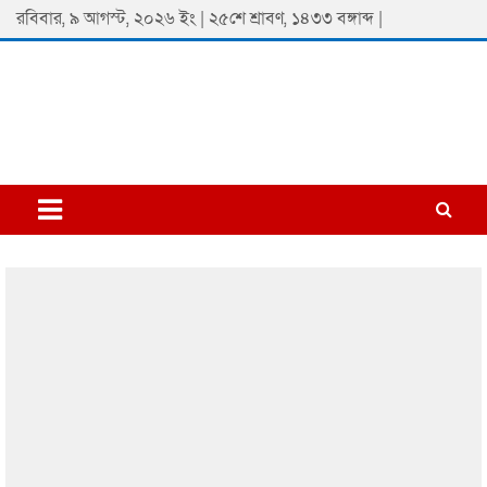
Skip
রবিবার, ৯ আগস্ট, ২০২৬ ইং | ২৫শে শ্রাবণ, ১৪৩৩ বঙ্গাব্দ |
to
content
Padmaprobaha
Online Newspaper Portal