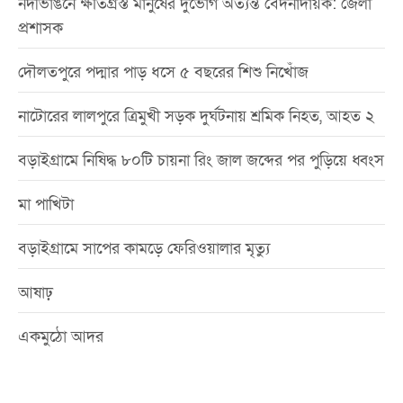
নদীভাঙনে ক্ষতিগ্রস্ত মানুষের দুর্ভোগ অত্যন্ত বেদনাদায়ক: জেলা
প্রশাসক
দৌলতপুরে পদ্মার পাড় ধসে ৫ বছরের শিশু নিখোঁজ
নাটোরের লালপুরে ত্রিমুখী সড়ক দুর্ঘটনায় শ্রমিক নিহত, আহত ২
বড়াইগ্রামে নিষিদ্ধ ৮০টি চায়না রিং জাল জব্দের পর পুড়িয়ে ধ্বংস
মা পাখিটা
বড়াইগ্রামে সাপের কামড়ে ফেরিওয়ালার মৃত্যু
আষাঢ়
একমুঠো আদর