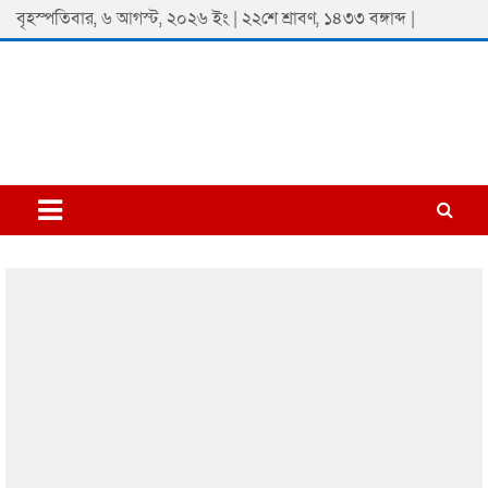
Skip
বৃহস্পতিবার, ৬ আগস্ট, ২০২৬ ইং | ২২শে শ্রাবণ, ১৪৩৩ বঙ্গাব্দ |
to
content
Padmaprobaha
Online Newspaper Portal