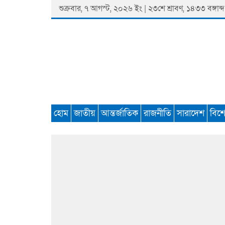
Skip
শুক্রবার, ৭ আগস্ট, ২০২৬ ইং | ২৩শে শ্রাবণ, ১৪৩৩ বঙ্গাব্দ
to
content
Padmaprobaha
Online Newspaper Portal
হোম
জাতীয়
আন্তর্জাতিক
রাজনীতি
সারাদেশ
বিশ