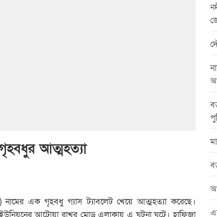
নদ
জ
দ
না
আ
বড
পু
মা
গৃহবধুর আত্মহত্যা
বড
আ
) নামের এক গৃহবধু গ্যাস ট্যাবলেট খেয়ে আত্মহত্যা করেছে।
এ
 ইউনিয়নের আটোয়া রাখুর মোড় এলাকায় এ ঘটনা ঘটে। হাফিজা