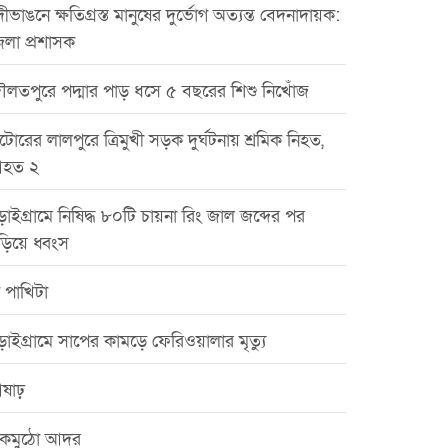
ীভাঙনে ক্ষতিগ্রস্ত মানুষের দুর্ভোগ অত্যন্ত বেদনাদায়ক:
েলা প্রশাসক
ৌলতপুরে পদ্মার পাড় ধসে ৫ বছরের শিশু নিখোঁজ
টোরের লালপুরে ত্রিমুখী সড়ক দুর্ঘটনায় শ্রমিক নিহত,
হত ২
়াইগ্রামে নিষিদ্ধ ৮০টি চায়না রিং জাল জব্দের পর
ড়িয়ে ধ্বংস
 পাখিটা
়াইগ্রামে সাপের কামড়ে ফেরিওয়ালার মৃত্যু
ষাঢ়
কমুঠো আদর