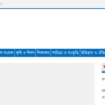
 |
েষ সংবাদ
কৃষি ও শিল্প
শিক্ষাঙ্গন
সাহিত্য ও সংস্কৃতি
ইতিহাস ও ঐতিহ
বড়
চল
এ