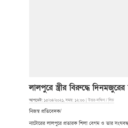
লালপুরে স্ত্রীর বিরুদ্ধে দিনমজুর
আপডেট:
১৫/০৪/২০২১, সময়: ১২:০০ |
উত্তর-দক্ষিণ
/
লিড
নিজস্ব প্রতিবেদক/
নাটোরের লালপুরে প্রতারক শিলা বেগম ও তার সংঘবদ্ধ চক