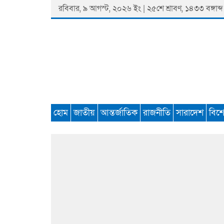
Skip
রবিবার, ৯ আগস্ট, ২০২৬ ইং | ২৫শে শ্রাবণ, ১৪৩৩ বঙ্গাব্দ 
to
content
Padmaprobaha
Online Newspaper Portal
হোম
জাতীয়
আন্তর্জাতিক
রাজনীতি
সারাদেশ
বিশ