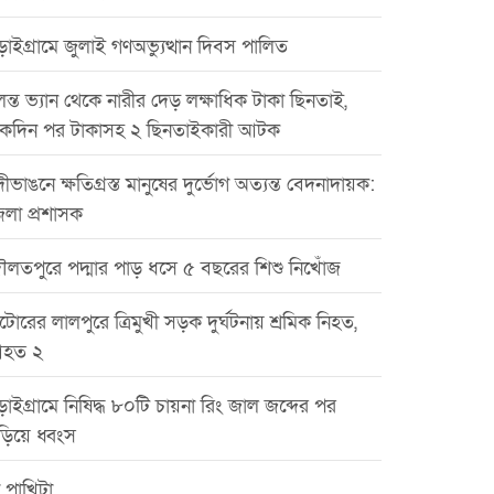
াইগ্রামে জুলাই গণঅভ্যুত্থান দিবস পালিত
ন্ত ভ্যান থেকে নারীর দেড় লক্ষাধিক টাকা ছিনতাই,
কদিন পর টাকাসহ ২ ছিনতাইকারী আটক
ীভাঙনে ক্ষতিগ্রস্ত মানুষের দুর্ভোগ অত্যন্ত বেদনাদায়ক:
েলা প্রশাসক
ৌলতপুরে পদ্মার পাড় ধসে ৫ বছরের শিশু নিখোঁজ
টোরের লালপুরে ত্রিমুখী সড়ক দুর্ঘটনায় শ্রমিক নিহত,
হত ২
়াইগ্রামে নিষিদ্ধ ৮০টি চায়না রিং জাল জব্দের পর
ড়িয়ে ধ্বংস
 পাখিটা