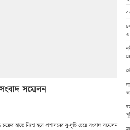
বড়
চল
এ
নদ
জ
দ
না
ের সংবাদ সম্মেলন
আ
বড
পু
্রের হাতে নিঃশ্ব হয়ে প্রশাসনের সু-দৃষ্টি চেয়ে সংবাদ সম্মেলন
মা