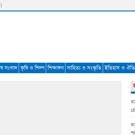
|
েষ সংবাদ
কৃষি ও শিল্প
শিক্ষাঙ্গন
সাহিত্য ও সংস্কৃতি
ইতিহাস ও ঐতিহ
বড
গ্র
বড়
প