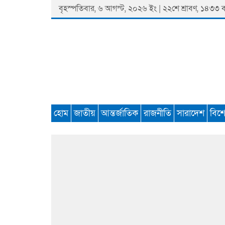
Skip
বৃহস্পতিবার, ৬ আগস্ট, ২০২৬ ইং | ২২শে শ্রাবণ, ১৪৩৩ বঙ্গ
to
content
Padmaprobaha
Online Newspaper Portal
হোম
জাতীয়
আন্তর্জাতিক
রাজনীতি
সারাদেশ
বিশ