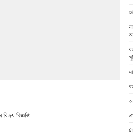
দ
না
আ
বড
পু
মা
বড
আ
িক্রয় বিজ্ঞপ্তি
এ
চা