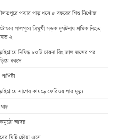
ৌলতপুরে পদ্মার পাড় ধসে ৫ বছরের শিশু নিখোঁজ
টোরের লালপুরে ত্রিমুখী সড়ক দুর্ঘটনায় শ্রমিক নিহত,
হত ২
়াইগ্রামে নিষিদ্ধ ৮০টি চায়না রিং জাল জব্দের পর
ড়িয়ে ধ্বংস
 পাখিটা
়াইগ্রামে সাপের কামড়ে ফেরিওয়ালার মৃত্যু
ষাঢ়
কমুঠো আদর
ঁদের মিষ্টি ছোঁয়া এসে