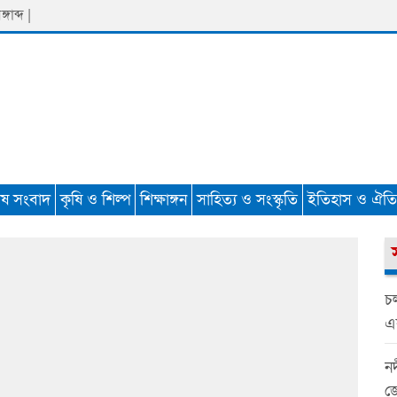
াব্দ |
েষ সংবাদ
কৃষি ও শিল্প
শিক্ষাঙ্গন
সাহিত্য ও সংস্কৃতি
ইতিহাস ও ঐতিহ
চল
এ
নদ
জ