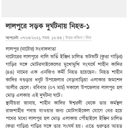
লালপুরে সড়ক দুর্ঘটনায় নিহত-১
আপডেট:
০৭/০৩/২০২১, সময়: ১৬:৩৩ |
উত্তর-দক্ষিণ
/
লিড
লালপুর (নাটোর) সংবাদদাতা
নাটোরের লালপুরে বালি ভর্তি ইঞ্জিন চালিত ভটভটি (কুত্তা গাড়ির)
গাড়ির সঙ্গে মোটরসাইকেলের মুখোমুখি সংঘর্ষে শাহীন কাদির
(৪৪) নামের এক এনজিও কর্মী নিহত হয়েছেন। নিহত শাহীন
কাদির বগুড়ার ধনুট উপজেলার বেড়াবাড়িয়া এলাকার জমশেদ
আলীর ছেলে। রবিবার (০৭ মার্চ) সকালে উপজেলার লালপুর হল
মোড় এলকায় এই দুর্ঘটনা ঘটে।
স্থানীয়রা জানায়, শাহীন কাদির ঈশ্বরদী থেকে তার কর্মস্থল
রাজশাহীর পবায় যাওয়ার জন্য মোটসাইকেল যোগে বের হয়ে
পথের মধ্যে লালপুর হল মোড় এলাকায় পৌঁছাইলে ইঞ্জিন চালিত
(কুত্তা গাড়ির) গাড়ির সঙ্গে তার সংঘর্ষ হয়। এতে গুরুত্বর আহত