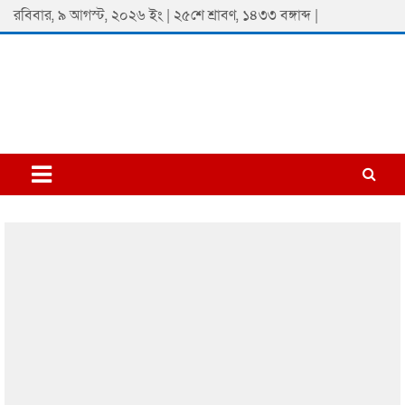
Skip
রবিবার, ৯ আগস্ট, ২০২৬ ইং | ২৫শে শ্রাবণ, ১৪৩৩ বঙ্গাব্দ |
to
content
Padmaprobaha
Online Newspaper Portal