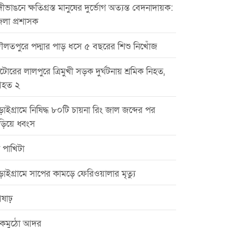
ীভাঙনে ক্ষতিগ্রস্ত মানুষের দুর্ভোগ অত্যন্ত বেদনাদায়ক:
েলা প্রশাসক
ৌলতপুরে পদ্মার পাড় ধসে ৫ বছরের শিশু নিখোঁজ
টোরের লালপুরে ত্রিমুখী সড়ক দুর্ঘটনায় শ্রমিক নিহত,
হত ২
়াইগ্রামে নিষিদ্ধ ৮০টি চায়না রিং জাল জব্দের পর
ড়িয়ে ধ্বংস
 পাখিটা
়াইগ্রামে সাপের কামড়ে ফেরিওয়ালার মৃত্যু
ষাঢ়
কমুঠো আদর