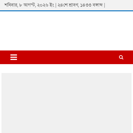
Skip
শনিবার, ৮ আগস্ট, ২০২৬ ইং | ২৪শে শ্রাবণ, ১৪৩৩ বঙ্গাব্দ |
to
content
Padmaprobaha
Online Newspaper Portal