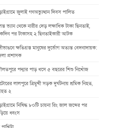
াইগ্রামে জুলাই গণঅভ্যুত্থান দিবস পালিত
ন্ত ভ্যান থেকে নারীর দেড় লক্ষাধিক টাকা ছিনতাই,
কদিন পর টাকাসহ ২ ছিনতাইকারী আটক
ীভাঙনে ক্ষতিগ্রস্ত মানুষের দুর্ভোগ অত্যন্ত বেদনাদায়ক:
েলা প্রশাসক
ৌলতপুরে পদ্মার পাড় ধসে ৫ বছরের শিশু নিখোঁজ
টোরের লালপুরে ত্রিমুখী সড়ক দুর্ঘটনায় শ্রমিক নিহত,
হত ২
়াইগ্রামে নিষিদ্ধ ৮০টি চায়না রিং জাল জব্দের পর
ড়িয়ে ধ্বংস
 পাখিটা