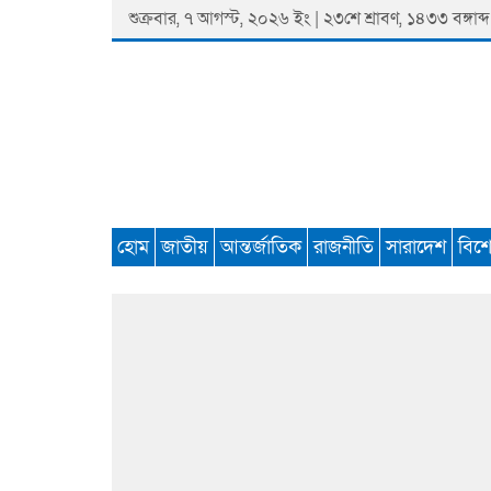
Skip
শুক্রবার, ৭ আগস্ট, ২০২৬ ইং | ২৩শে শ্রাবণ, ১৪৩৩ বঙ্গাব্দ
to
content
Padmaprobaha
Online Newspaper Portal
হোম
জাতীয়
আন্তর্জাতিক
রাজনীতি
সারাদেশ
বিশ