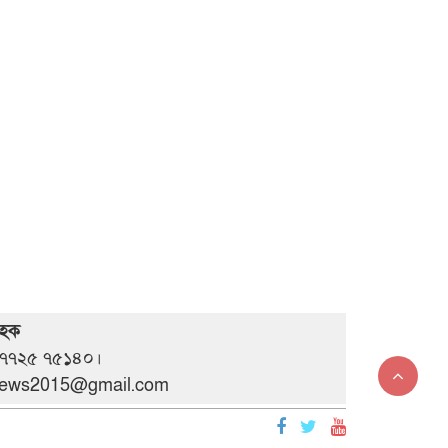
 হক
 ০৭৭২৫ ৭৫১৪০।
anews2015@gmail.com