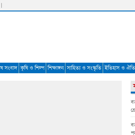
 |
েষ সংবাদ
কৃষি ও শিল্প
শিক্ষাঙ্গন
সাহিত্য ও সংস্কৃতি
ইতিহাস ও ঐতিহ
বড
গ্র
বড়
প