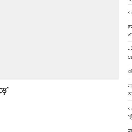
বড়
চল
এ
নদ
জ
দ
না
ড়ে’
আ
বড
পু
মা