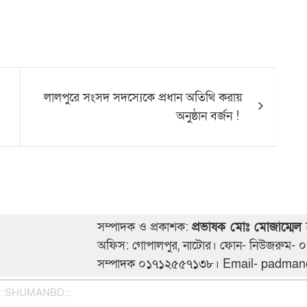
লালপুরে সংসদ সদস্যেকে প্রধান অতিথি করায়
অনুষ্ঠান বর্জন !
সম্পাদক ও প্রকাশক:
প্রভাষক মোঃ মোজাম্মেল
অফিস: গোপালপুর, নাটোর। ফোন- নিউজরুম-
সম্পাদক ০১৭১২৫৫৭১৩৮। Email- padm
.::SHUMANBD::.