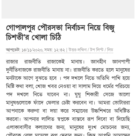
গোপালপুর পৌরসভা নির্বাচন নিয়ে বিজু
চিশতী’র খোলা চিঠি
আপডেট:
১৪/১১/২০২০, সময়: ১২:৩২ |
উত্তর-দক্ষিণ
/
টপ লিস্ট
/
লিড
রাজার রাজনীতি রাজাকেই মানায়। জ্ঞানহীন জ্ঞানপাপী
দুর্নীতিবাজকে রাজনীতি মানায় না। রাজনীতি করতে হলে মানুষের
মনটাকে আগে বুঝতে হবে । পদ দখলে নিতে অতিথি পাখি হয়ে
মিষ্টি কথা বলা, খোজ খবর নেওয়া বা সালাম দিয়ে ধর্মের পরিচয়ে
পদ দখলে নিতে যাবেন না। ঘুঘু শিকারী সেজে ভালো
মানুষগুলোকে ফাঁদে ফেলার চেষ্টা করবেন না। আমরা ভোটাররা
আপনাকে করুণা বা দয়া করে সম্মানের উচ্চশিখরে অধিষ্টিত
করবো। আপনার লালিত স্বপ্নকে বাস্তবে রূপ দিবো বা দিয়েছি
এলাকাবাসীর কল্যাণের জন্য, মানুষের দুঃখ মোচনের জন্য,
পৌরকে রোল মডেলে রূপ দেবার জন্য। কিন্তু আপনি আমাদের