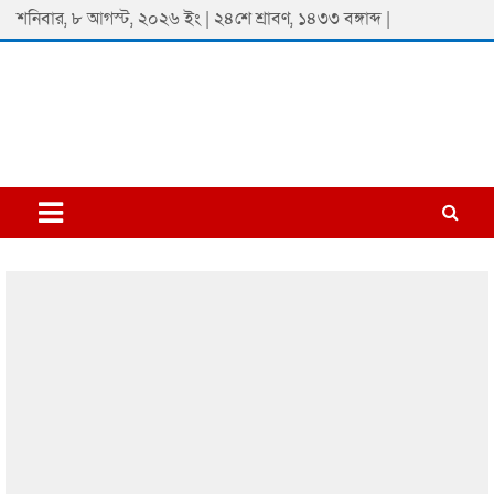
Skip
শনিবার, ৮ আগস্ট, ২০২৬ ইং | ২৪শে শ্রাবণ, ১৪৩৩ বঙ্গাব্দ |
to
content
Padmaprobaha
Online Newspaper Portal