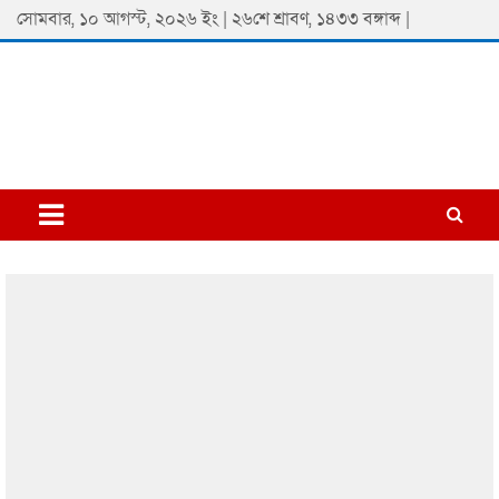
Skip
সোমবার, ১০ আগস্ট, ২০২৬ ইং | ২৬শে শ্রাবণ, ১৪৩৩ বঙ্গাব্দ |
to
content
Padmaprobaha
Online Newspaper Portal