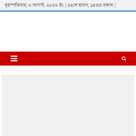
Skip
বৃহস্পতিবার, ৬ আগস্ট, ২০২৬ ইং | ২২শে শ্রাবণ, ১৪৩৩ বঙ্গাব্দ |
to
content
Padmaprobaha
Online Newspaper Portal