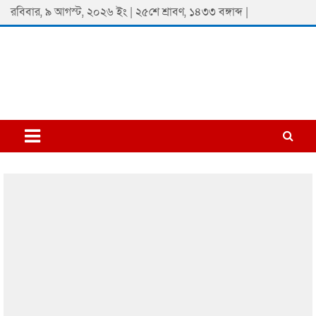
Skip
রবিবার, ৯ আগস্ট, ২০২৬ ইং | ২৫শে শ্রাবণ, ১৪৩৩ বঙ্গাব্দ |
to
content
Padmaprobaha
Online Newspaper Portal