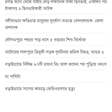
চলন্ত ভ্যান থেকে নারীর দেড় লক্ষাধিক টাকা ছিনতাই, একদিন পর
টাকাসহ ২ ছিনতাইকারী আটক
নদীভাঙনে ক্ষতিগ্রস্ত মানুষের দুর্ভোগ অত্যন্ত বেদনাদায়ক: জেলা
প্রশাসক
দৌলতপুরে পদ্মার পাড় ধসে ৫ বছরের শিশু নিখোঁজ
নাটোরের লালপুরে ত্রিমুখী সড়ক দুর্ঘটনায় শ্রমিক নিহত, আহত ২
বড়াইগ্রামে নিষিদ্ধ ৮০টি চায়না রিং জাল জব্দের পর পুড়িয়ে ধ্বংস
মা পাখিটা
বড়াইগ্রামে সাপের কামড়ে ফেরিওয়ালার মৃত্যু