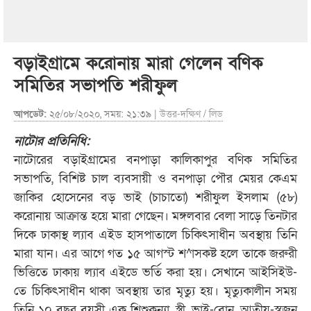
বড়াইগ্রামে করোনায় মারা গেলেন বণিক
সমিতির সভাপতি শরীফুল
আপডেট:
২৫/০৮/২০২০, সময়: ২১:৩৯ |
উত্তর-দক্ষিণ
/
লিড
নাটোর প্রতিনিধি:
নাটোরের বড়াইগ্রামের বনপাড়া কালিকাপুর বণিক সমিতির
সভাপতি, বিশিষ্ট চাল ব্যবসায়ী ও বনপাড়া পৌর মেয়র কেএম
জাকির হোসেনের বড় ভাই (চাচাতো) শরীফুল ইসলাম (৫৮)
করোনায় আক্রান্ত হয়ে মারা গেছেন। মঙ্গলবার বেলা সাড়ে তিনটার
দিকে ঢাকাস্থ ল্যাব এইড হাসপাতালে চিকিৎসাধীন অবস্থায় তিনি
মারা যান। এর আগে গত ১৫ আগস্ট শ^াসকষ্ট হলে তাকে জরুরী
ভিত্তিতে ঢাকায় ল্যাব এইডে ভর্তি করা হয়। সেখানে আইসিইউ-
তে চিকিৎসাধীন থাকা অবস্থায় তার মৃত্যু হয়। মৃত্যুকালীন সময়
তিনি ১০ বছর বয়সী এক শিশুকন্যা, স্ত্রী, ভাই-বোন, আত্নীয়-স্বজন