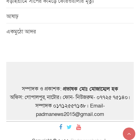
বড়াইগ্রামে সাপের কামড়ে ফেরিওয়ালার মৃত্যু
আষাঢ়
একমুঠো আদর
সম্পাদক ও প্রকাশক:
প্রভাষক মোঃ মোজাম্মেল হক
অফিস: গোপালপুর, নাটোর। ফোন- নিউজরুম- ০৭৭২৫ ৭৫১৪০।
সম্পাদক ০১৭১২৫৫৭১৩৮। Email-
padmanews2015@gmail.com