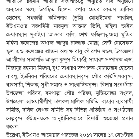
আতাউর রহমান আতা’র সভাপতিত্বে অনুষ্ঠিত এই অনুষ্ঠানে
অন্যদের মধ্যে উপস্থিত ছিলেন, পৌর মেয়র কেএম জাকির
হোসেন, সহকারী কমিশনার (ভূমি) মোহাইমেনা শারমিন,
ইউএনও’র সহধর্মিনী মাহমুদা আক্তার তিথি, মহিলা ভাইস
চেয়ারম্যান সুরাইয়া আক্তার কলি, শেখ ফজিলাতুন্নেছা মুজিব
মহিলা কলেজের অধ্যক্ষ আব্দুর রাজ্জাক মোল্লা, সেন্ট যোসেফস
স্কুল এন্ড কলেজের প্রাক্তন অধ্যক্ষ বাবু গৌরপদ মন্ডল, উপজেলা
আ’লীগের সভাপতি আব্দুল কুদ্দুস মিয়াজী, সাধারণ সম্পাদক এড.
মিজানুর রহমান মিজান, যুগ্ম সাধারণ সম্পাদক মোয়াজ্জেম হোসেন
বাবলু, ইউনিয়ন পরিষদের চেয়ারম্যানবৃন্দ, পৌর কাউন্সিলরবৃন্দ,
ব্যবসায়ী, শিক্ষক, সুধী সমাজ ও সাংবাদিকবৃন্দ। বিদায় সংবর্ধনায়
উপজেলা পরিষদ, বনপাড়া পৌর পরিষদ, মুক্তিযোদ্ধা সংসদ,
উপজেলা আওয়ামীলীগ, চালকল মালিক সমিতি, বাজার ব্যবসায়ী
সমিতি, দলিল লেখক সমিতি সহ বিভিন্ন প্রতিষ্ঠান ও সংগঠনের
নেতৃবৃন্দ ইউএনওকে আনুষ্ঠানিকভাবে বিদায়ী শুভেচ্ছা প্রদান
করেন।
উল্লেখ্য, ইউএনও আনোয়ার পারভেজ ২০১৭ সালের ১৭ সেপ্টেম্বর