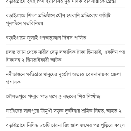
বড়াইগ্রামে ২৭২ পিস ইয়াবাসহ দুই মাদক ব্যবসায়ীকে গ্রেপ্তা
বড়াইগ্রামে শিক্ষা প্রতিষ্ঠানে যৌন হয়রানি প্রতিরোধ কমিটি
পুনর্গঠনে মতবিনিময়
বড়াইগ্রামে জুলাই গণঅভ্যুত্থান দিবস পালিত
চলন্ত ভ্যান থেকে নারীর দেড় লক্ষাধিক টাকা ছিনতাই, একদিন পর
টাকাসহ ২ ছিনতাইকারী আটক
নদীভাঙনে ক্ষতিগ্রস্ত মানুষের দুর্ভোগ অত্যন্ত বেদনাদায়ক: জেলা
প্রশাসক
দৌলতপুরে পদ্মার পাড় ধসে ৫ বছরের শিশু নিখোঁজ
নাটোরের লালপুরে ত্রিমুখী সড়ক দুর্ঘটনায় শ্রমিক নিহত, আহত ২
বড়াইগ্রামে নিষিদ্ধ ৮০টি চায়না রিং জাল জব্দের পর পুড়িয়ে ধ্বংস