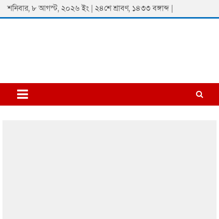
Skip
শনিবার, ৮ আগস্ট, ২০২৬ ইং | ২৪শে শ্রাবণ, ১৪৩৩ বঙ্গাব্দ |
to
content
Padmaprobaha
Online Newspaper Portal