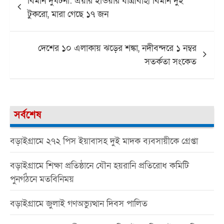
বিমান দুর্ঘটনা: এয়ার ইন্ডিয়ার যাত্রীবাহী বিমান দুই
navigation
টুকরো, মারা গেছে ১৭ জন
দেশের ১০ এলাকায় ঝড়ের শঙ্কা, নদীবন্দরে ১ নম্বর
সতর্কতা সংকেত
সর্বশেষ
বড়াইগ্রামে ২৭২ পিস ইয়াবাসহ দুই মাদক ব্যবসায়ীকে গ্রেপ্তা
বড়াইগ্রামে শিক্ষা প্রতিষ্ঠানে যৌন হয়রানি প্রতিরোধ কমিটি
পুনর্গঠনে মতবিনিময়
বড়াইগ্রামে জুলাই গণঅভ্যুত্থান দিবস পালিত