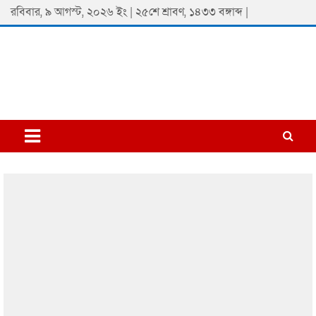
Skip
রবিবার, ৯ আগস্ট, ২০২৬ ইং | ২৫শে শ্রাবণ, ১৪৩৩ বঙ্গাব্দ |
to
content
Padmaprobaha
Online Newspaper Portal