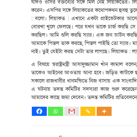
যদিও ওসির বক্তব্যের সঙ্গে মিল নেই লিয়াকতের। ল
করেন। এসপির সঙ্গে লিয়াকতের কথোপকথন হুবহু তুলে
: বলো। লিয়াকত : এখানে একটা প্রাইভেটকার আসে স
বোরখা খুলে ফেলছে। পরে যখন তাকে চার্জ করছি সে 
করছিল। আমি গুলি করছি স্যার। এক জন ডাউন করছি।
আমাকে পিস্তল তাক করছে, পিস্তল পাইছি তো স্যার। ম
নাই। তুই যেইটা করছ সেটা তার লাগছে। লিয়াকত : লাগছে 
এ বিষয়ে স্বরাষ্ট্রমন্ত্রী আসাদুজ্জামান খাঁন কামাল 
তাকেও আইনের আওতায় আনা হবে। জড়িত কাউকে ছাড় দেও
সকালে রাজধানীর ধানমন্ডিতে নিজ বাসায় এক সাংবাদিক সম্
এ ঘটনায় তদন্ত কমিটির সদস্যরা কাজ শুরু করেছেন।
আমাদের কাছে জমা দেবেন। তদন্ত কমিটির প্রতিবেদনে
Post