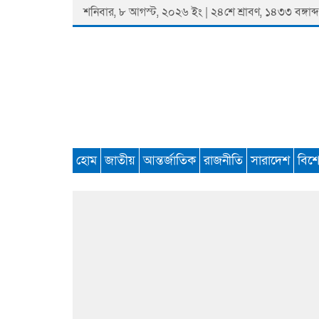
Skip
শনিবার, ৮ আগস্ট, ২০২৬ ইং | ২৪শে শ্রাবণ, ১৪৩৩ বঙ্গাব্দ
to
content
Padmaprobaha
Online Newspaper Portal
হোম
জাতীয়
আন্তর্জাতিক
রাজনীতি
সারাদেশ
বিশ