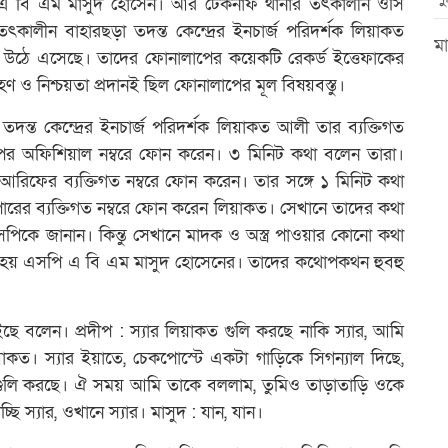
ি) এ বি এম মাসুদ হোসেন। আর টেকনাফ থানার তৎকালীন ওসি
তৎকালীন বাহারছড়া তদন্ত কেন্দ্রের ইনচার্জ পরিদর্শক লিয়াকত
মা
উঠে এসেছে। তাদের ফোনালাপের কয়েকটি রেকর্ড ইত্তেফাকের
রহণ ও নিশ্চয়তা প্রদানই ছিল ফোনালাপের মূল বিষয়বস্তু।
ন্ত কেন্দ্রের ইনচার্জ পরিদর্শক লিয়াকত আলী তার ব্যক্তিগত
ের অফিশিয়াল নম্বরে ফোন করেন। ৩ মিনিট কথা বলেন তারা।
রিফের ব্যক্তিগত নম্বরে ফোন করেন। তার সঙ্গে ১ মিনিট কথা
ারের ব্যক্তিগত নম্বরে ফোন করেন লিয়াকত। সেখানে তাদের কথা
িকে জানান। কিন্তু সেখানে মাদক ও অস্ত্র পাওয়ার কোনো কথা
কথা হয় এসপি এ বি এম মাসুদ হোসেনের। তাদের কথোপকথন হুবহু
ছে বলেন। প্রদীপ : স্যার লিয়াকত গুলি করছে নাকি স্যার, আমি
িয়াকত। স্যার ইয়াতে, চেকপোস্টে একটা গাড়িকে সিগন্যাল দিছে,
ে গুলি করছে। ঐ সময় আমি তাকে বললাম, তুমিও তাড়াতাড়ি ওকে
ি স্যার, ওখানে স্যার। মাসুদ : যান, যান।