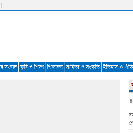
 |
েষ সংবাদ
কৃষি ও শিল্প
শিক্ষাঙ্গন
সাহিত্য ও সংস্কৃতি
ইতিহাস ও ঐতিহ
স্
বড
গ্র