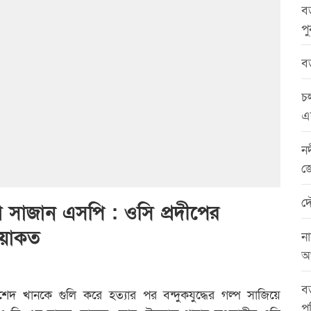
বড়
প
বড়
চল
এ
নদ
জ
দ
গল্প সাজান এসপি : ওসি প্রদীপের
িয়াকত
না
আ
বড
শেদ খানকে গুলি করে হত্যার পর বন্দুকযুদ্ধের গল্প সাজিয়ে
পু