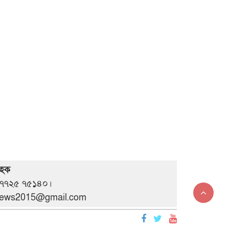
 হক
 ০৭৭২৫ ৭৫১৪০।
anews2015@gmail.com