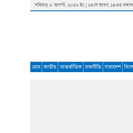
Skip
শনিবার, ৮ আগস্ট, ২০২৬ ইং | ২৪শে শ্রাবণ, ১৪৩৩ বঙ্গাব্দ
to
content
Padmaprobaha
Online Newspaper Portal
হোম
জাতীয়
আন্তর্জাতিক
রাজনীতি
সারাদেশ
বিশ