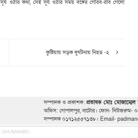
র্য ওঠার কথা, সেই সূর্য ওঠার সময় বঙ্গের গৌরব-রবি গেলো
কুষ্টিয়ায় সড়ক দুর্ঘটনায় নিহত -২
সম্পাদক ও প্রকাশক:
প্রভাষক মোঃ মোজাম্মেল
অফিস: গোপালপুর, নাটোর। ফোন- নিউজরুম-
সম্পাদক ০১৭১২৫৫৭১৩৮। Email- padm
.::SHUMANBD::.