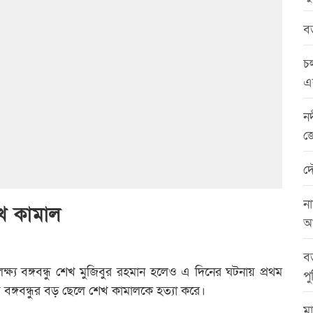
বড়
চল
এ
নদ
জ
দ
না
খ কামাল
আ
বড
লক্ষ্য বঙ্গবন্ধু শেখ মুজিবুর রহমান হলেও এ দিনের ঘটনায় প্রথম
পু
বঙ্গবন্ধুর বড় ছেলে শেখ কামালকে হত্যা করে।
মা