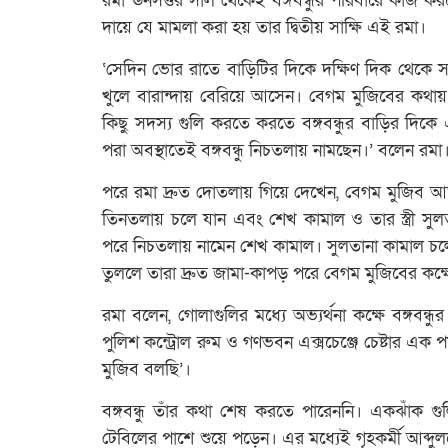
রমা ঊনসত্তর সাল থেকেই বঙ্গবন্ধুর পরিবারে কাজ করত
দায়ে যে মামলা করা হয় তার দ্বিতীয় সাক্ষি এই রমা।
‘সেদিন ভোর রাতে বাড়িটির দিকে দক্ষিণ দিক থেকে স
খুলে বারান্দায় বেরিয়ে আসেন। বেগম মুজিবের কথা
কিছু সদস্য গুলি করতে করতে বঙ্গবন্ধুর বাড়ির দিকে
পরা অবস্থাতেই বঙ্গবন্ধু নিচতলায় নামছেন।’ বলেন রমা
পরে রমা দ্রুত দোতলায় গিয়ে দেখেন, বেগম মুজিব আতঙ
তিনতলায় চলে যান এবং শেখ কামাল ও তার স্ত্রী সুলত
পরে নিচতলায় নামেন শেখ কামাল। সুলতানা কামাল চলে
তুললে তারা দ্রুত জামা-কাপড় পরে বেগম মুজিবের কক্ষ
রমা বলেন, গোলাগুলির মধ্যে অভ্যর্থনা কক্ষে বঙ্গব
পুলিশ কন্ট্রোল রুম ও গণভবন এক্সচেঞ্জে চেষ্টার এক পর
মুজিব বলছি’।
বঙ্গবন্ধু তাঁর কথা শেষ করতে পারেননি। একঝাঁক গু
টেবিলের পাশে শুয়ে পড়েন। এর মধ্যেই গৃহকর্মী আব্দুলক