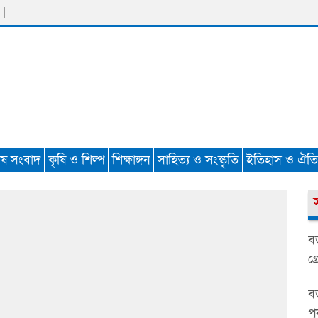
 |
েষ সংবাদ
কৃষি ও শিল্প
শিক্ষাঙ্গন
সাহিত্য ও সংস্কৃতি
ইতিহাস ও ঐতিহ
বড
গ্র
বড়
প