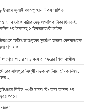
াইগ্রামে জুলাই গণঅভ্যুত্থান দিবস পালিত
ন্ত ভ্যান থেকে নারীর দেড় লক্ষাধিক টাকা ছিনতাই,
কদিন পর টাকাসহ ২ ছিনতাইকারী আটক
ীভাঙনে ক্ষতিগ্রস্ত মানুষের দুর্ভোগ অত্যন্ত বেদনাদায়ক:
েলা প্রশাসক
ৌলতপুরে পদ্মার পাড় ধসে ৫ বছরের শিশু নিখোঁজ
টোরের লালপুরে ত্রিমুখী সড়ক দুর্ঘটনায় শ্রমিক নিহত,
হত ২
়াইগ্রামে নিষিদ্ধ ৮০টি চায়না রিং জাল জব্দের পর
ড়িয়ে ধ্বংস
 পাখিটা