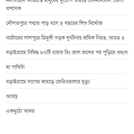
নদীভাঙনে ক্ষতিগ্রস্ত মানুষের দুর্ভোগ অত্যন্ত বেদনাদায়ক: জেলা
প্রশাসক
দৌলতপুরে পদ্মার পাড় ধসে ৫ বছরের শিশু নিখোঁজ
নাটোরের লালপুরে ত্রিমুখী সড়ক দুর্ঘটনায় শ্রমিক নিহত, আহত ২
বড়াইগ্রামে নিষিদ্ধ ৮০টি চায়না রিং জাল জব্দের পর পুড়িয়ে ধ্বংস
মা পাখিটা
বড়াইগ্রামে সাপের কামড়ে ফেরিওয়ালার মৃত্যু
আষাঢ়
একমুঠো আদর