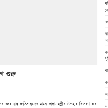
নদ
জ
দ
না
আ
বড
পু
মা
রণ শুরু
বড
আ
করোনায় ক্ষতিগ্রস্থদের মাঝে প্রধানমন্ত্রীর উপহার বিতরণ করা
এ