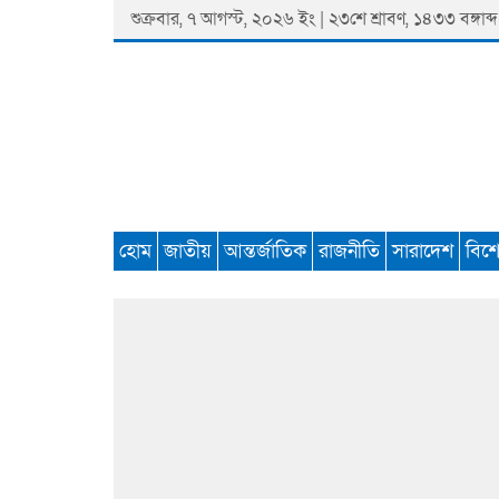
Skip
শুক্রবার, ৭ আগস্ট, ২০২৬ ইং | ২৩শে শ্রাবণ, ১৪৩৩ বঙ্গাব্দ
to
content
Padmaprobaha
Online Newspaper Portal
হোম
জাতীয়
আন্তর্জাতিক
রাজনীতি
সারাদেশ
বিশ