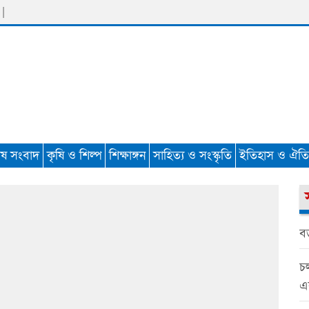
 |
েষ সংবাদ
কৃষি ও শিল্প
শিক্ষাঙ্গন
সাহিত্য ও সংস্কৃতি
ইতিহাস ও ঐতিহ
বড়
চল
এ