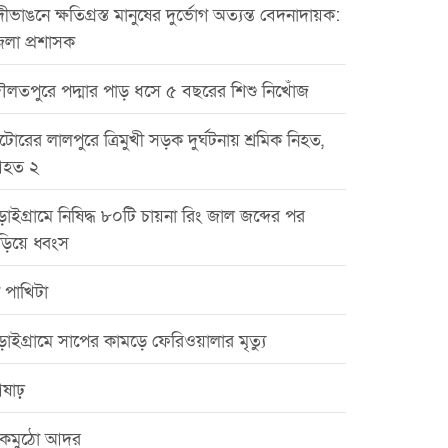
ীভাঙনে ক্ষতিগ্রস্ত মানুষের দুর্ভোগ অত্যন্ত বেদনাদায়ক:
েলা প্রশাসক
ৌলতপুরে পদ্মার পাড় ধসে ৫ বছরের শিশু নিখোঁজ
টোরের লালপুরে ত্রিমুখী সড়ক দুর্ঘটনায় শ্রমিক নিহত,
হত ২
়াইগ্রামে নিষিদ্ধ ৮০টি চায়না রিং জাল জব্দের পর
ড়িয়ে ধ্বংস
 পাখিটা
়াইগ্রামে সাপের কামড়ে ফেরিওয়ালার মৃত্যু
ষাঢ়
কমুঠো আদর