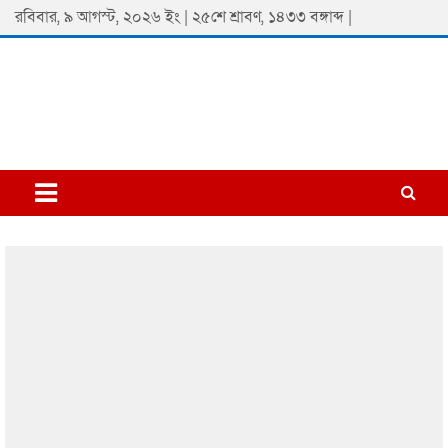
Skip
রবিবার, ৯ আগস্ট, ২০২৬ ইং | ২৫শে শ্রাবণ, ১৪৩৩ বঙ্গাব্দ |
to
content
Padmaprobaha
Online Newspaper Portal