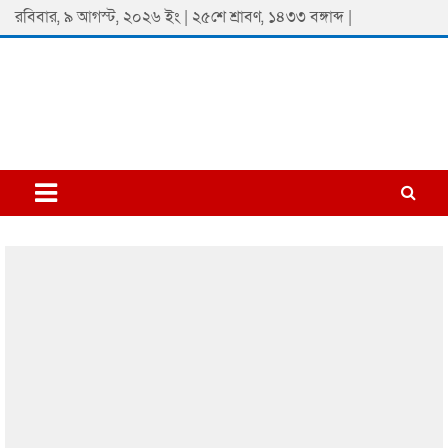
Skip
রবিবার, ৯ আগস্ট, ২০২৬ ইং | ২৫শে শ্রাবণ, ১৪৩৩ বঙ্গাব্দ |
to
content
Padmaprobaha
Online Newspaper Portal