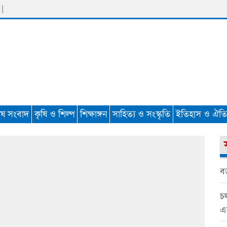
 |
েষ সংবাদ
কৃষি ও শিল্প
শিক্ষাঙ্গন
সাহিত্য ও সংস্কৃতি
ইতিহাস ও ঐতিহ
বড়
চল
এ