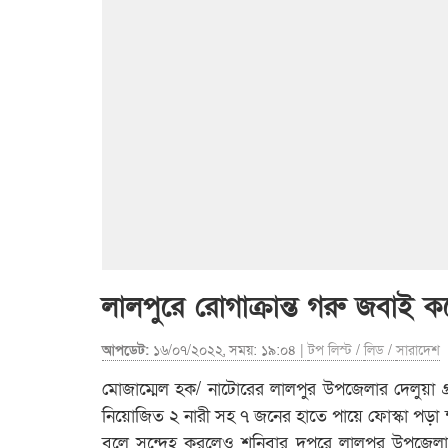
লালপুরে রোগাক্রান্ত গরু জবাই ক
আপডেট:
১৬/০৭/২০২২, সময়: ১৯:০৪ |
টপ লিস্ট
/
লিড
/
সারাদেশ
মোজাম্মেল হক/ নাটোরের লালপুর উপজেলার দেলুয়া গ্র
নিয়োজিত ২ নারী সহ ৭ জনের হাতে পায়ে ফোস্কা পড়া ক
বলে সন্দেহ করলেও শনিবার দুপুরে লালপুর উপজেলা স্