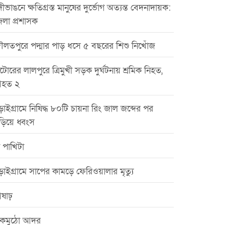
ীভাঙনে ক্ষতিগ্রস্ত মানুষের দুর্ভোগ অত্যন্ত বেদনাদায়ক:
েলা প্রশাসক
ৌলতপুরে পদ্মার পাড় ধসে ৫ বছরের শিশু নিখোঁজ
টোরের লালপুরে ত্রিমুখী সড়ক দুর্ঘটনায় শ্রমিক নিহত,
হত ২
়াইগ্রামে নিষিদ্ধ ৮০টি চায়না রিং জাল জব্দের পর
ড়িয়ে ধ্বংস
 পাখিটা
়াইগ্রামে সাপের কামড়ে ফেরিওয়ালার মৃত্যু
ষাঢ়
কমুঠো আদর