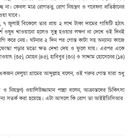
া। কেবল মাত্র রোগতত্ত্ব, রোগ নিয়ন্ত্রণ ও গবেষণা প্রতিষ্ঠানের
হওয়া যাবে।
, ৭ জুলাই বিকেলে তার প্রায় ২ লাখ টাকা দামের গাভিটি হঠাৎ
মর্শে ওষুধ খাওয়ানো হলেও সুস্থ হওয়ার লক্ষণ না দেখে ওই দিনই
াগি করে নেয়। ঘটনার ২ দিন পর গোস্ত কাটা সহ অন্যান্য কাজে
ফোস্কা পড়ার মতো ক্ষত দেখা দেয় ও ফুলে যায়। এরপর একে
াওয়াৎ (৩৫), মোহন (৪৫), হাবিবুর (৩০) ও সাদ্দাম হোসেনের (১৪)
ন দেলুয়া গ্রামের আব্দুল্লাহ বলেন, ওই গরুর গোস্ত যারা শুধু
্ব ও নিয়ন্ত্রণ) ওয়ালিউজ্জামান পান্না বলেন, আক্রান্তদের চিকিৎসা
 সেজন্য সতর্ক করা হয়েছে। এটা আসলে কি রোগ তা আইইডিসিআর