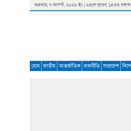
Skip
শুক্রবার, ৭ আগস্ট, ২০২৬ ইং | ২৩শে শ্রাবণ, ১৪৩৩ বঙ্গাব্দ
to
content
Padmaprobaha
Online Newspaper Portal
হোম
জাতীয়
আন্তর্জাতিক
রাজনীতি
সারাদেশ
বিশ