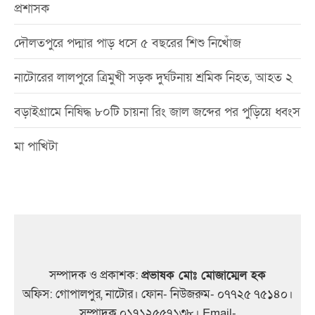
প্রশাসক
দৌলতপুরে পদ্মার পাড় ধসে ৫ বছরের শিশু নিখোঁজ
নাটোরের লালপুরে ত্রিমুখী সড়ক দুর্ঘটনায় শ্রমিক নিহত, আহত ২
বড়াইগ্রামে নিষিদ্ধ ৮০টি চায়না রিং জাল জব্দের পর পুড়িয়ে ধ্বংস
মা পাখিটা
সম্পাদক ও প্রকাশক:
প্রভাষক মোঃ মোজাম্মেল হক
অফিস: গোপালপুর, নাটোর। ফোন- নিউজরুম- ০৭৭২৫ ৭৫১৪০।
সম্পাদক ০১৭১২৫৫৭১৩৮। Email-