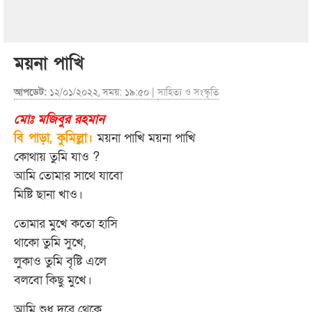
ময়না পাখি
আপডেট:
১২/০১/২০২২, সময়: ১৯:৫০ |
সাহিত্য ও সংস্কৃতি
মোঃ মজিবুর রহমান
বি পাড়া, কুমিল্লা।
ময়না পাখি ময়না পাখি
কোথায় তুমি যাও ?
আমি তোমার সাথে যাবো
মিষ্টি ছানা খাও।
তোমার মুখে কতো হাসি
থাকো তুমি সুখে,
লুকাও তুমি বৃষ্টি এলে
বলবো কিছু মুখে।
আমি শুধু দূরে থেকে