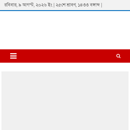
Skip
রবিবার, ৯ আগস্ট, ২০২৬ ইং | ২৫শে শ্রাবণ, ১৪৩৩ বঙ্গাব্দ |
to
content
Padmaprobaha
Online Newspaper Portal