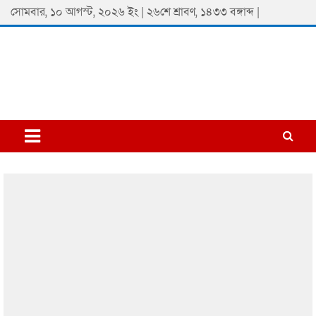
Skip
সোমবার, ১০ আগস্ট, ২০২৬ ইং | ২৬শে শ্রাবণ, ১৪৩৩ বঙ্গাব্দ |
to
content
Padmaprobaha
Online Newspaper Portal