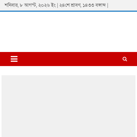
Skip
শনিবার, ৮ আগস্ট, ২০২৬ ইং | ২৪শে শ্রাবণ, ১৪৩৩ বঙ্গাব্দ |
to
content
Padmaprobaha
Online Newspaper Portal