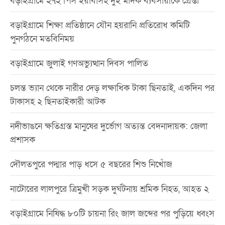
বড়াইগ্রামে ২৭২ পিস ইয়াবাসহ দুই মাদক ব্যবসায়ীকে গ্রেপ্তা
বড়াইগ্রামে শিক্ষা প্রতিষ্ঠানে যৌন হয়রানি প্রতিরোধ কমিটি
পুনর্গঠনে মতবিনিময়
বড়াইগ্রামে জুলাই গণঅভ্যুত্থান দিবস পালিত
চলন্ত ভ্যান থেকে নারীর দেড় লক্ষাধিক টাকা ছিনতাই, একদিন পর
টাকাসহ ২ ছিনতাইকারী আটক
নদীভাঙনে ক্ষতিগ্রস্ত মানুষের দুর্ভোগ অত্যন্ত বেদনাদায়ক: জেলা
প্রশাসক
দৌলতপুরে পদ্মার পাড় ধসে ৫ বছরের শিশু নিখোঁজ
নাটোরের লালপুরে ত্রিমুখী সড়ক দুর্ঘটনায় শ্রমিক নিহত, আহত ২
বড়াইগ্রামে নিষিদ্ধ ৮০টি চায়না রিং জাল জব্দের পর পুড়িয়ে ধ্বংস