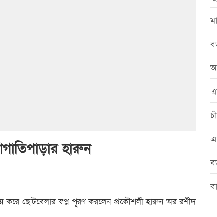
মা
বড
আ
এ
চা
এ
াগাতিপাড়ার হারুন
বড়
বা
ে করে ছোটবেলার স্বপ্ন পূরণ করলেন প্রকৌশলী হারুন অর রশীদ