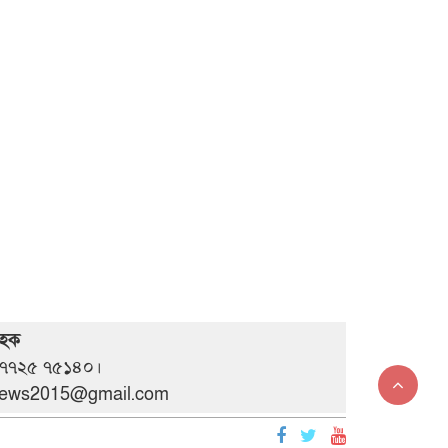
 হক
 ০৭৭২৫ ৭৫১৪০।
anews2015@gmail.com