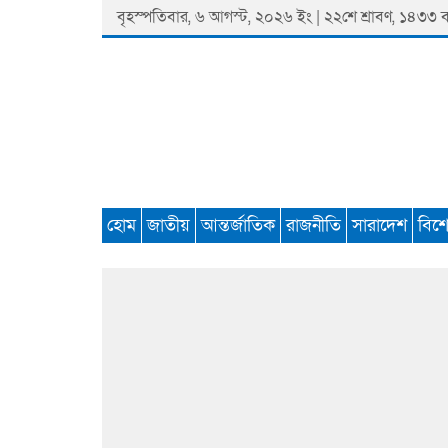
Skip
বৃহস্পতিবার, ৬ আগস্ট, ২০২৬ ইং | ২২শে শ্রাবণ, ১৪৩৩ বঙ্গ
to
content
Padmaprobaha
Online Newspaper Portal
হোম
জাতীয়
আন্তর্জাতিক
রাজনীতি
সারাদেশ
বিশ