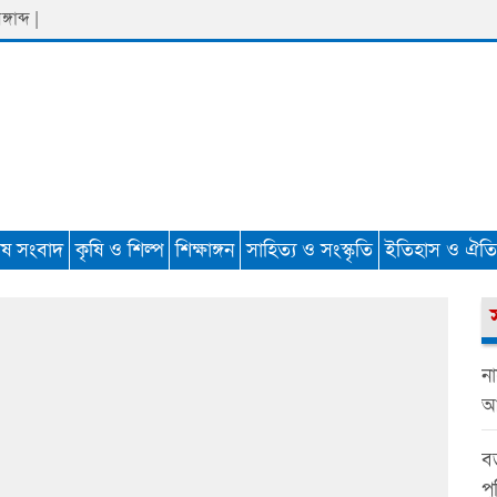
াব্দ |
েষ সংবাদ
কৃষি ও শিল্প
শিক্ষাঙ্গন
সাহিত্য ও সংস্কৃতি
ইতিহাস ও ঐতিহ
না
আ
বড
পু