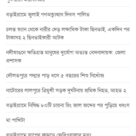
বড়াইগ্রামে জুলাই গণঅভ্যুত্থান দিবস পালিত
চলন্ত ভ্যান থেকে নারীর দেড় লক্ষাধিক টাকা ছিনতাই, একদিন পর
টাকাসহ ২ ছিনতাইকারী আটক
নদীভাঙনে ক্ষতিগ্রস্ত মানুষের দুর্ভোগ অত্যন্ত বেদনাদায়ক: জেলা
প্রশাসক
দৌলতপুরে পদ্মার পাড় ধসে ৫ বছরের শিশু নিখোঁজ
নাটোরের লালপুরে ত্রিমুখী সড়ক দুর্ঘটনায় শ্রমিক নিহত, আহত ২
বড়াইগ্রামে নিষিদ্ধ ৮০টি চায়না রিং জাল জব্দের পর পুড়িয়ে ধ্বংস
মা পাখিটা
বড়াইগ্রামে সাপের কামড়ে ফেরিওয়ালার মৃত্যু