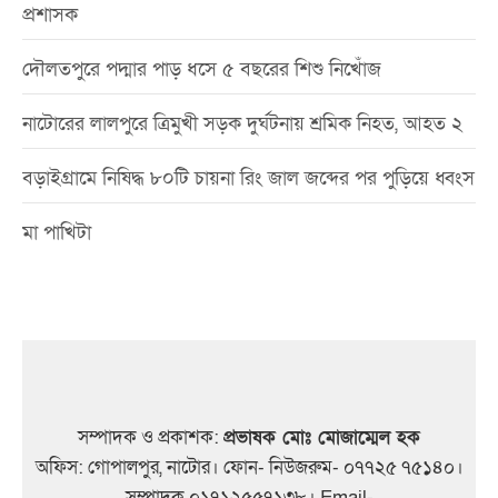
প্রশাসক
দৌলতপুরে পদ্মার পাড় ধসে ৫ বছরের শিশু নিখোঁজ
নাটোরের লালপুরে ত্রিমুখী সড়ক দুর্ঘটনায় শ্রমিক নিহত, আহত ২
বড়াইগ্রামে নিষিদ্ধ ৮০টি চায়না রিং জাল জব্দের পর পুড়িয়ে ধ্বংস
মা পাখিটা
সম্পাদক ও প্রকাশক:
প্রভাষক মোঃ মোজাম্মেল হক
অফিস: গোপালপুর, নাটোর। ফোন- নিউজরুম- ০৭৭২৫ ৭৫১৪০।
সম্পাদক ০১৭১২৫৫৭১৩৮। Email-