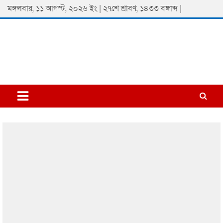
Skip
মঙ্গলবার, ১১ আগস্ট, ২০২৬ ইং | ২৭শে শ্রাবণ, ১৪৩৩ বঙ্গাব্দ |
to
content
Padmaprobaha
Online Newspaper Portal