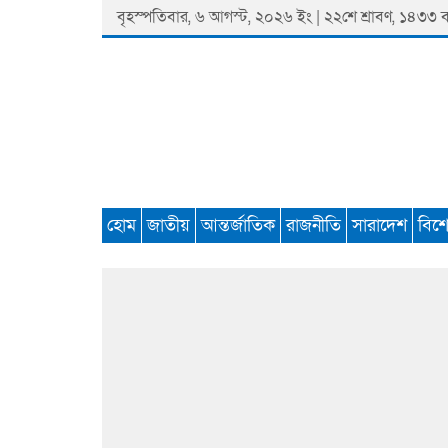
Skip
বৃহস্পতিবার, ৬ আগস্ট, ২০২৬ ইং | ২২শে শ্রাবণ, ১৪৩৩ বঙ্গ
to
content
Padmaprobaha
Online Newspaper Portal
হোম
জাতীয়
আন্তর্জাতিক
রাজনীতি
সারাদেশ
বিশ