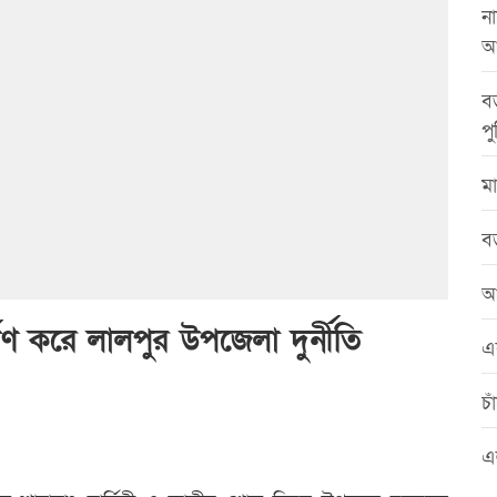
না
আ
বড
পু
মা
বড
আ
 অর্পণ করে লালপুর উপজেলা দুর্নীতি
এ
চা
এ