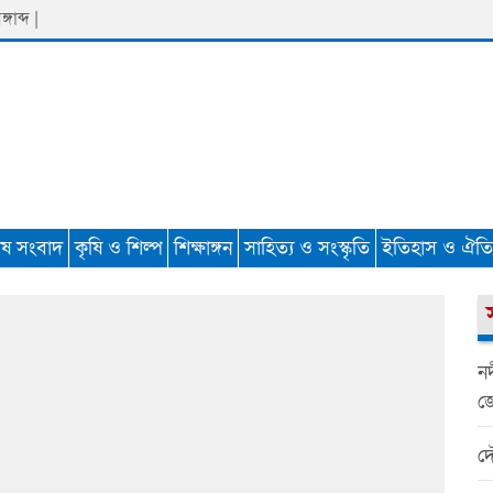
াব্দ |
েষ সংবাদ
কৃষি ও শিল্প
শিক্ষাঙ্গন
সাহিত্য ও সংস্কৃতি
ইতিহাস ও ঐতিহ
নদ
জ
দ