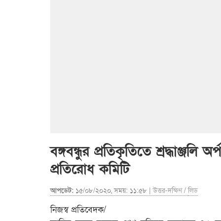
বঙ্গবন্ধুর প্রতিকৃতিতে শ্রদ্ধাঞ্জলি
প্রতিরোধ কমিটি
আপডেট:
১৫/০৮/২০২০, সময়: ১১:৫৮ |
উত্তর-দক্ষিণ
/
লিড
নিজস্ব প্রতিবেদক/